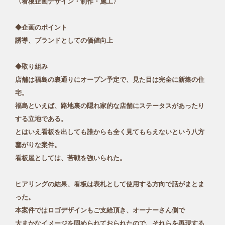
〈看板企画デザイン・制作・施工〉
◆企画のポイント
誘導、ブランドとしての価値向上
◆取り組み
店舗は福島の裏通りにオープン予定で、見た目は完全に新築の住
宅。
福島といえば、路地裏の隠れ家的な店舗にステータスがあったり
する立地である。
とはいえ看板を出しても誰からも全く見てもらえないという八方
塞がりな案件。
看板屋としては、苦戦を強いられた。
ヒアリングの結果、看板は表札として使用する方向で話がまとま
った。
本案件ではロゴデザインもご支給頂き、オーナーさん側で
大まかなイメージを固められておられたので、それらを再現する