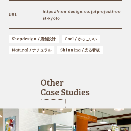
https://non-design.co.jp/project/roo
URL
st-kyoto
Shopdesign /
Cool /
店舗設計
かっこいい
Natural /
Shinning /
ナチュラル
光る看板
Other
Case Studies