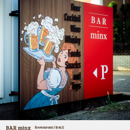
BAR minx
Restaurant /
飲食店