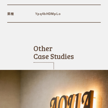
業種
Ypq4bHDMpLo
Other
Case Studies