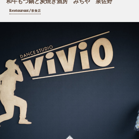
和牛もつ鍋と炭焼き酒房 みちや 泉佐野
Restaurant /
飲食店