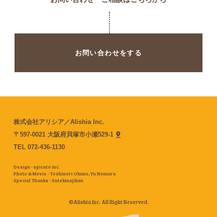
お問い合わせをする
株式会社アリシア／Alishia Inc.
〒597-0021 大阪府貝塚市小瀬529-1
TEL
072-436-1130
Design - spicato inc.
Photo & Movie - Toshinori Okano,
Yu Nomura
Special Thanks - Sutekinajikan
©Alishia Inc. All Right Reserved.